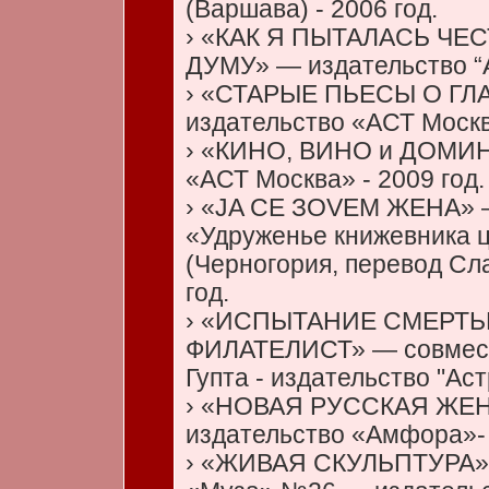
(Варшава) - 2006 год.
› «КАК Я ПЫТАЛАСЬ ЧЕ
ДУМУ» — издательство “А
› «СТАРЫЕ ПЬЕСЫ О Г
издательство «АСТ Москв
› «КИНО, ВИНО и ДОМИН
«АСТ Москва» - 2009 год.
› «JA CE ЗОVEM ЖЕНА» 
«Удруженье книжевника ц
(Черногория, перевод Сл
год.
› «ИСПЫТАНИЕ СМЕРТЬ
ФИЛАТЕЛИСТ» — совмест
Гупта - издательство "Аст
› «НОВАЯ РУССКАЯ ЖЕ
издательство «Амфора»- 
› «ЖИВАЯ СКУЛЬПТУРА» 