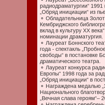
радиодраматургии“ 1991 
„Обряд инициации“ из пь
⚬ Обладательница Золот
Кембриджского библиогра
вклад в культуру ХХ века“
номинации драматургия.
⚬ Лауреат Боннского теа
года - спектакль „Пробно
свободы“ в постановке Б
драматического театра.
⚬ Лауреат конкурса ради
Европы“ 1998 года за рад
„Обряд инициации“ в пост
⚬ Награждена медалью „
Национального благотво
„Вечная слава героям“– 2
⚬ Награждена серебрены