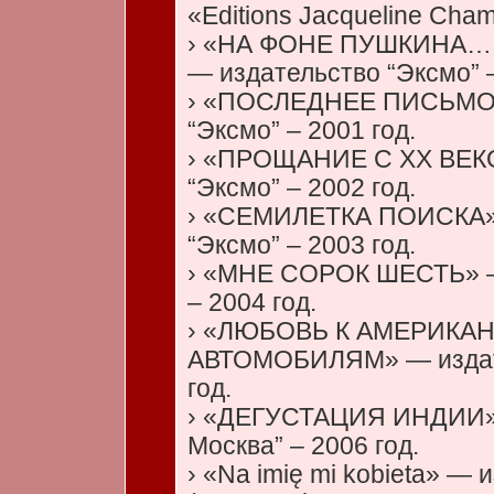
«Editions Jacqueline Cham
› «НА ФОНЕ ПУШКИНА…
— издательство “Эксмо” –
› «ПОСЛЕДНЕЕ ПИСЬМО К
“Эксмо” – 2001 год.
› «ПРОЩАНИЕ С ХХ ВЕКО
“Эксмо” – 2002 год.
› «СЕМИЛЕТКА ПОИСКА» 
“Эксмо” – 2003 год.
› «МНЕ СОРОК ШЕСТЬ» —
– 2004 год.
› «ЛЮБОВЬ К АМЕРИКА
АВТОМОБИЛЯМ» — издате
год.
› «ДЕГУСТАЦИЯ ИНДИИ» 
Москва” – 2006 год.
› «Na imię mi kobieta» — 