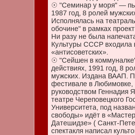
☉ "Семинар у моря" — пь
1987 год, 8 ролей мужских
Исполнялась на театрал
обочине" в рамках проек
Ни разу не была напечат
Культуры СССР входила 
«антисоветских».
☉ "Сейшен в коммуналке"
действиях, 1991 год, 8 р
мужских. Издана ВААП. П
фестивале в Любимовке, 
руководством Геннадия Я
театре Череповецкого Го
Университета, под назва
свободы» идёт в «Масте
Датешидзе» ( Санкт-Пете
спектакля написал культ