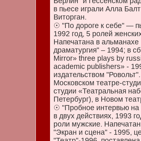
Берлин" и Гессенском ра
в пьесе играли Алла Бал
Виторган.
☉ "По дороге к себе" — п
1992 год, 5 ролей женски
Напечатана в альманахе
драматургия" – 1994; в с
Mirror» three plays by ru
academic publishers» - 19
издательством "Ровольт".
Московском театре-студи
студии «Театральная наб
Петербург), в Новом теат
☉ "Пробное интервью на
в двух действиях, 1993 го
роли мужские. Напечатан
"Экран и сцена" - 1995, 
"Театр"-1996, поставлен