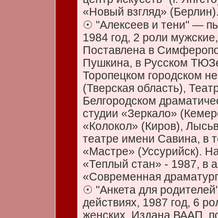
«Новый взгляд» (Берлин)
☉ "Алексеев и тени" — пь
1984 год, 2 роли мужские
Поставлена в Симферопол
Пушкина, в Русском ТЮЗе
Торопецком городском н
(Тверская область), Теат
Белгородском драматичес
студии «Зеркало» (Кемер
«Колокол» (Киров), Лысь
театре имени Савина, в 
«Мастре» (Уссурийск). Н
«Теплый стан» - 1987, в 
«Современная драматурги
☉ "Анкета для родителей"
действиях, 1987 год, 6 р
женских. Издана ВААП, п