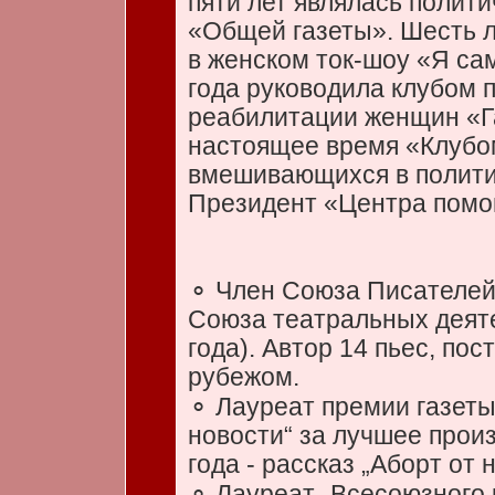
пяти лет являлась полит
«Общей газеты». Шесть 
в женском ток-шоу «Я са
года руководила клубом 
реабилитации женщин «Г
настоящее время «Клубо
вмешивающихся в политик
Президент «Центра пом
⚬ Член Союза Писателей 
Союза театральных деяте
года). Автор 14 пьес, пос
рубежом.
⚬ Лауреат премии газет
новости“ за лучшее прои
года - рассказ „Аборт от 
⚬ Лауреат „Всесоюзного 