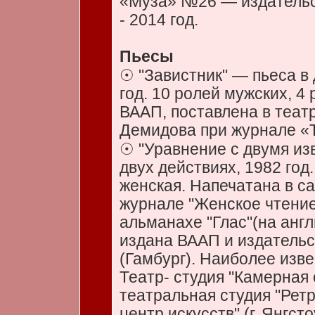
«Муза» №26 — издательс
- 2014 год.
Пьесы
☉ "Завистник" — пьеса в 
год. 10 ролей мужских, 4
ВААП, поставлена в теат
Демидова при журнале «
☉ "Уравнение с двумя из
двух действиях, 1982 год.
женская. Напечатана в с
журнале "Женское чтение"
альманахе "Глас"(на англ
издана ВААП и издательс
(Гамбург). Наиболее изве
Театр- студия "Камерная 
театральная студия "Ретр
центр искусств" (г. Янгст