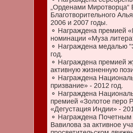
„Орденами Миротворца“ 
Благотворительного Алья
2006 и 2007 годы.
⚬ Награждена премией «
номинации «Муза литерат
⚬ Награждена медалью "З
год.
⚬ Награждена премией ж
активную жизненную пози
⚬ Награждена Националь
призвание» - 2012 год.
⚬ Награждена Националь
премией «Золотое перо Р
«Дегустация Индии» - 201
⚬ Награждена Почетным 
Вавилова за активное уча
просветительском движен