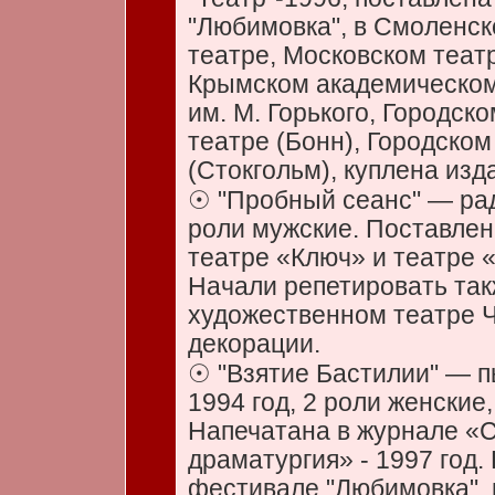
"Любимовка", в Смоленс
театре, Московском театр
Крымском академическом
им. М. Горького, Городск
театре (Бонн), Городско
(Стокгольм), куплена изд
☉ "Пробный сеанс" — рад
роли мужские. Поставлена
театре «Ключ» и театре 
Начали репетировать так
художественном театре Ч
декорации.
☉ "Взятие Бастилии" — пь
1994 год, 2 роли женские,
Напечатана в журнале «
драматургия» - 1997 год.
фестивале "Любимовка", 