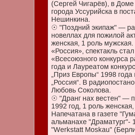
(Сергей Чигарёв), в Доме
города Уссурийска в пос
Нешинкина.
☉ "Поздний экипаж" — ра
новеллах для пожилой акт
женская, 1 роль мужская.
«Россия», спектакль ста
«Всесоюзного конкурса 
года и Лауреатом конкур
„Приз Европы“ 1998 года 
„Россия“. В радиопостано
Любовь Соколова.
☉ "Дранг нах вестен" — п
1992 год, 1 роль женская,
Напечатана в газете "Гу
альманахе "Драматург"- 
"Werkstatt Moskau" (Берли