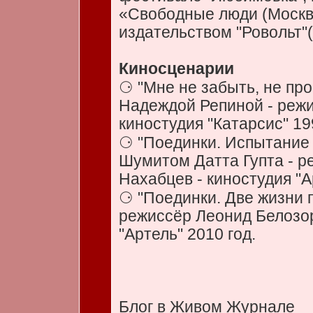
«Свободные люди (Москва
издательством "Ровольт"(
Киносценарии
⚆ "Мне не забыть, не про
Надеждой Репиной - режи
киностудия "Катарсис" 19
⚆ "Поединки. Испытание 
Шумитом Датта Гупта - 
Нахабцев - киностудия "А
⚆ "Поединки. Две жизни 
режиссёр Леонид Белозор
"Артель" 2010 год.
Блог в Живом Журнале