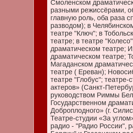
Смоленском драматическ
разными режиссёрами, об
главную роль, оба раза с
разводом); в Челябинск
театре "Ключ"; в Тоболь
театре; в театре "Колесо"
драматическом театре; 
драматическом театре; 
Магаданском драматичес
театре ( Ереван); Новос
театре "Глобус"; театре
актеров» (Санкт-Петербур
руководством Риммы Беля
Государственном драмат
Доброплодного» (г. Силис
Театре-студии «За углом»
радио - "Радио России",